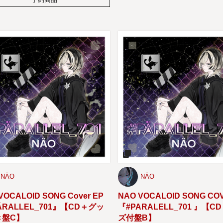
NÄO
NÄO
VOCALOID SONG Cover EP
NAO VOCALOID SONG CO
ÄRALLEL_701』【CD＋グッ
『#PARALELL_701 』【C
き盤C】
ズ付盤B】