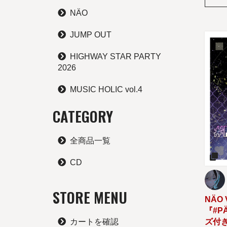
NÄO
JUMP OUT
HIGHWAY STAR PARTY
2026
MUSIC HOLIC vol.4
CATEGORY
全商品一覧
CD
STORE MENU
NÄO 
『#P
ズ付
カートを確認