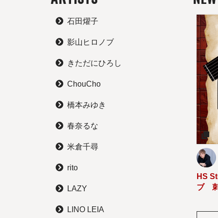
石田燿子
影山ヒロノブ
きただにひろし
ChouCho
橋本みゆき
春奈るな
米倉千尋
rito
HS S
ブ 
LAZY
LINO LEIA