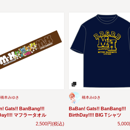
橋本みゆき
橋本みゆき
! Gats!! BanBang!!!
BaBan! Gats!! BanBang!!!
hDay!!!! マフラータオル
BirthDay!!!! BIG Tシャツ
2,500円(税込)
5,00