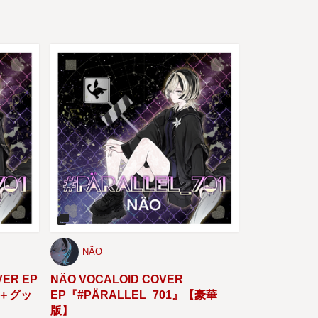
NÄO
VER EP
NÄO VOCALOID COVER
D＋グッ
EP『#PÄRALLEL_701』【豪華
版】