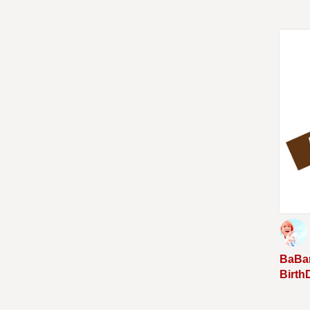
BaBan
Birt