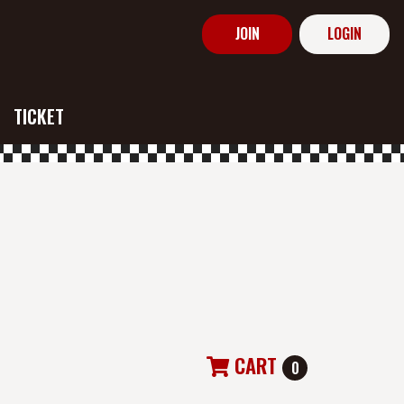
JOIN
LOGIN
TICKET
CART
0