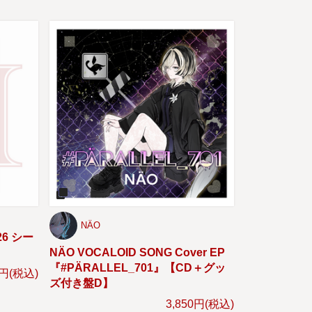
NÄO
26 シー
NÄO VOCALOID SONG Cover EP
『#PÄRALLEL_701』【CD＋グッ
0円(税込)
ズ付き盤D】
3,850円(税込)