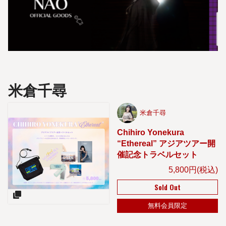
米倉千尋
米倉千尋
Chihiro Yonekura
“Ethereal” アジアツアー開
催記念トラベルセット
5,800円(税込)
Sold Out
無料会員限定