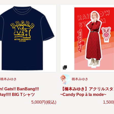
橋本みゆき
橋本みゆき
! Gats!! BanBang!!!
【橋本みゆき】アクリルスタ
Day!!!! BIG Tシャツ
~Candy Pop à la mode~
5,000円(税込)
1,50