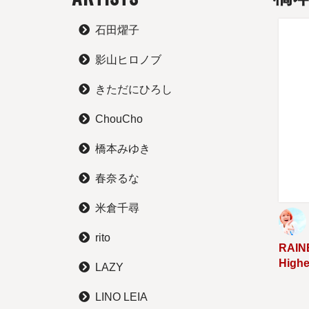
石田燿子
影山ヒロノブ
きただにひろし
ChouCho
橋本みゆき
春奈るな
米倉千尋
rito
RAIN
Hig
LAZY
LINO LEIA