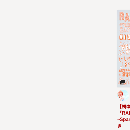
【橋
『RA
~Sp
き