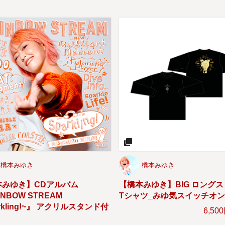
橋本みゆき
橋本みゆき
本みゆき】CDアルバム
【橋本みゆき】BIG ロング
INBOW STREAM
Tシャツ_みゆ気スイッチオ
arkling!~』 アクリルスタンド付
6,50