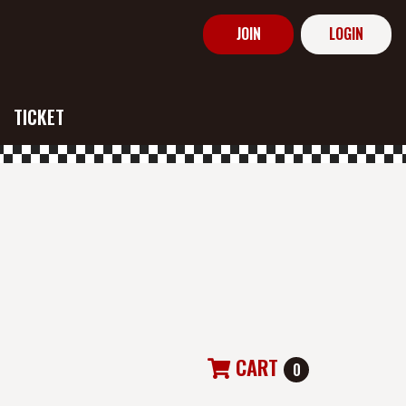
JOIN
LOGIN
TICKET
CART
0