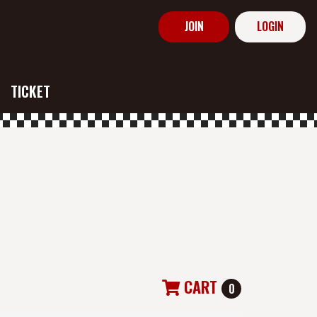
JOIN
LOGIN
TICKET
CART
0