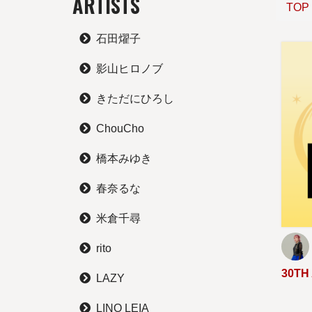
ARTISTS
TOP
石田燿子
影山ヒロノブ
きただにひろし
ChouCho
橋本みゆき
春奈るな
米倉千尋
rito
30TH
LAZY
LINO LEIA