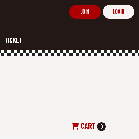
JOIN
LOGIN
TICKET
CART
0