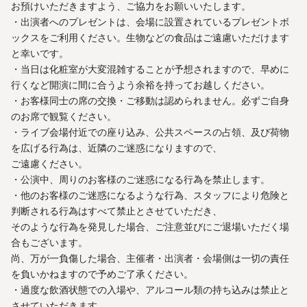
お預けいただきますよう、ご協力をお願いいたします。
・出演者へのプレゼントは、会場に設置されているプレゼントボ
ックスをご利用ください。生物などの食品はご遠慮いただけます
と幸いです。
・当日は化粧室が大変混雑することが予想されますので、早めに
行くなど開演に間に合うよう余裕を持ってお越しください。
・お客様同士の席の交換・ご移動は認められません。必ずご自身
のお席で観覧ください。
・ライブ会場付近での座り込み、公共スペースの占領、及び荷物
を広げる行為は、近隣のご迷惑になりますので、
ご遠慮ください。
・公演中、周りのお客様のご迷惑になる行為を禁止します。
・他のお客様のご迷惑になるような行為、スタッフにより危険と
判断される行為はすべて禁止とさせていただき、
そのような行為を発見した場合、ご注意並びにご退場いただく場
合もございます。
尚、万が一負傷した場合、主催者・出演者・会場側は一切の責任
を負いかねますので予めご了承ください。
・過度な飲酒状態での入場や、アルコール類の持ち込みは禁止と
させていただきます。