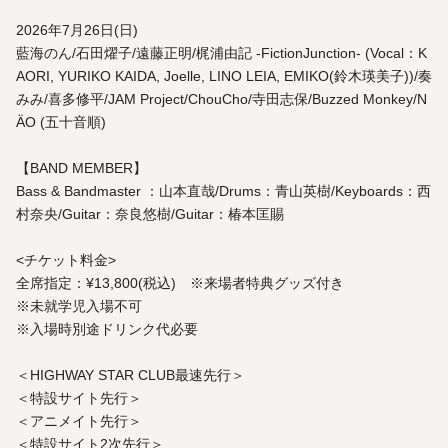
2026年7月26日(日)
藍海のん/石田燿子/遠藤正明/梶浦由記 -FictionJunction- (Vocal：K
AORI, YURIKO KAIDA, Joelle, LINO LEIA, EMIKO(鈴木瑛美子))/奏
みみ/喜多修平/JAM Project/ChouCho/寺田志保/Buzzed Monkey/N
ÄO (五十音順)
【BAND MEMBER】
Bass & Bandmaster ：山本直哉/Drums：青山英樹/Keyboards：西
村奈央/Guitar：奈良悠樹/Guitar：椿本匡賜
<チケット料金>
全席指定：¥13,800(税込) ※来場者特典グッズ付き
※未就学児入場不可
※入場時別途ドリンク代必要
＜HIGHWAY STAR CLUB最速先行＞
＜特設サイト先行＞
＜アニメイト先行＞
＜特設サイト2次先行＞