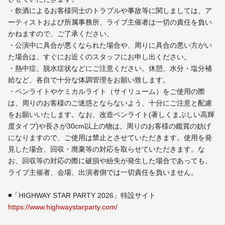
・飲酒によるお客様同士のトラブルや事故等に関しましては、ア
ーティストおよび所属事務所、ライブ主催者は一切の責任を負い
かねますので、ご了承ください。
・公演中に具合が悪くなられた場合や、周りに具合の悪い方がい
た場合は、すぐにお近くのスタッフにお申し出ください。
・熱中症、脱水症状などにご注意ください。休憩、水分・塩分補
給など、各自で十分な体調管理をお願い致します。
・ペンライトやケミカルライト（サイリューム）をご使用の際
は、周りのお客様のご迷惑とならないよう、十分にご注意と配慮
をお願いいたします。なお、改造ペンライト(著しくまぶしい高輝
度タイプ)や長さが30cm以上の物は、周りのお客様の鑑賞の妨げ
になりますので、ご使用は禁止とさせていただきます。使用を発
見した場合、回収・廃棄等の対応を取らせていただきます。な
お、回収等の対応の際に破損や紛失が発生した場合であっても、
ライブ主催者、会場、出演者側では一切責任を負いません。
◾️「HIGHWAY STAR PARTY 2026」特設サイト
https://www.highwaystarparty.com/