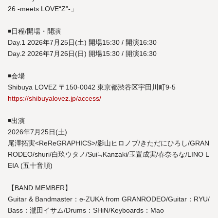
26 -meets LOVE“Z”-」
◾️日程/開場・開演
Day.1 2026年7月25日(土) 開場15:30 / 開演16:30
Day.2 2026年7月26日(日) 開場15:30 / 開演16:30
◾️会場
Shibuya LOVEZ 〒150-0042 東京都渋谷区宇田川町9-5
https://shibuyalovez.jp/access/
◾️出演
2026年7月25日(土)
尾澤拓実<ReReGRAPHICS>/影山ヒロノブ/きただにひろし/GRAN
RODEO/shuri/白玖ウタノ/Sui≒Kanzaki/玉置成実/春奈るな/LINO L
EIA (五十音順)
【BAND MEMBER】
Guitar & Bandmaster：e-ZUKA from GRANRODEO/Guitar：RYU/
Bass：瀧田イサム/Drums：SHiN/Keyboards：Mao