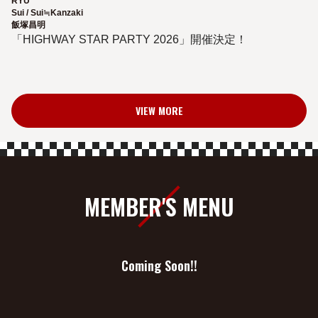
RYU
Sui / Sui≒Kanzaki
飯塚昌明
「HIGHWAY STAR PARTY 2026」開催決定！
VIEW MORE
MEMBER'S MENU
Coming Soon!!