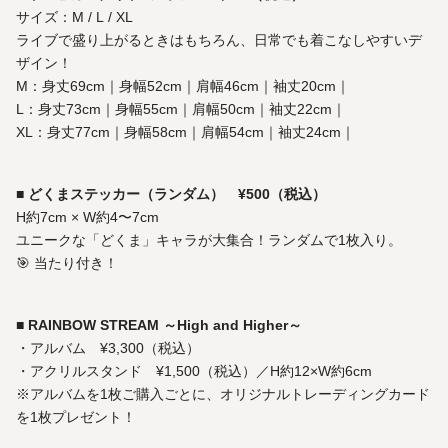
サイズ：M / L / XL
ライブで盛り上がるときはもちろん、日常でも着こなしやすいデ
ザイン！
M：身丈69cm｜身幅52cm｜肩幅46cm｜袖丈20cm｜
L：身丈73cm｜身幅55cm｜肩幅50cm｜袖丈22cm｜
XL：身丈77cm｜身幅58cm｜肩幅54cm｜袖丈24cm｜
■
どくまステッカー（ランダム） ¥500（税込）
H約7cm × W約4〜7cm
ユニークな「どくま」キャラが大集合！ランダムで1枚入り。
🎯 当たり付き！
■
RAINBOW STREAM ～High and Higher～
・アルバム ¥3,300（税込）
・アクリルスタンド ¥1,500（税込）／H約12×W約6cm
※アルバムを1枚ご購入ごとに、オリジナルトレーディングカード
を1枚プレゼント！