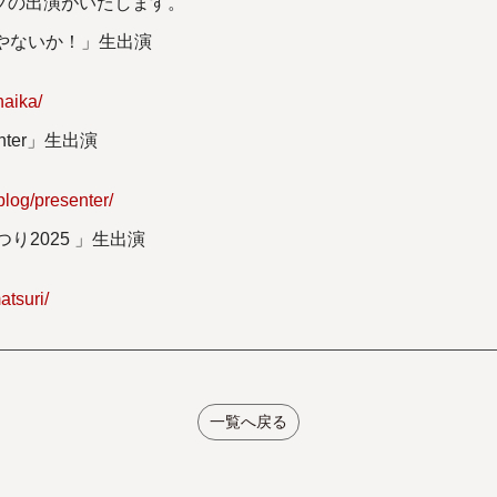
ブの出演がいたします。
やないか！」生出演
naika/
senter」生出演
blog/presenter/
り2025 」生出演
atsuri/
一覧へ戻る