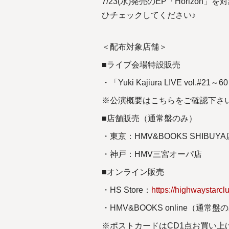
7/23(水)発売のEP「Hori
ひチェックしてください♪
＜配布対象店舗＞
■ライブ会場特設販売
・「Yuki Kajiura LIVE vol.
※公演概要はこちらをご確認下さ
■店舗販売（通常盤のみ）
・東京：HMV&BOOKS SHIBUYA
・神戸：HMV三宮オーパ店
■オンライン販売
・HS Store：
https://highwaystarcl
・HMV&BOOKS online（通常盤
※ポストカードはCD1点お買い上