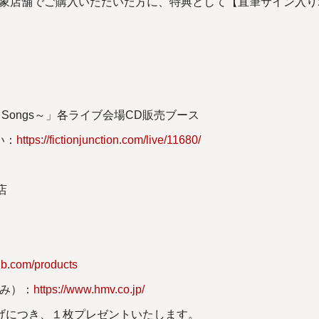
zon」を対象店舗でご購入いただいた方に、特典として【直筆サイン
#21～60 Songs～」各ライブ会場CD販売ブース
い：
https://fictionjunction.com/live/11680/
店
ub.com/products
のみ）：
https://www.hmv.co.jp/
げにつき、１枚プレゼントいたします。