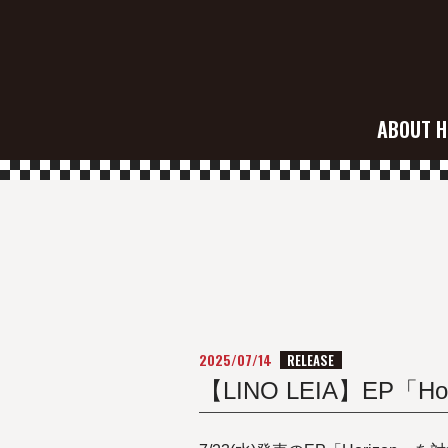
ABOUT H
2025/07/14
RELEASE
【LINO LEIA】EP