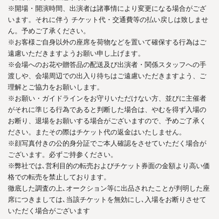
※開場・開演時間、出演者は諸事情により変更になる場合がござ
います。それに伴う チケット代・交通費等の払い戻しは致しませ
ん。予めご了承ください。
※お客様ご自身以外の座席を荷物などを置いて確保する行為はご
遠慮いただきますようお願い申し上げます。
※会場へのお花や贈答品の配送及び出演者・関係スタッフへの手
渡しや、会場周辺での出入り待ちはご遠慮いただきますよう、ご
理解とご協力をお願いします。
※お願い・ガイドラインをお守りいただけない方、並びに主催者
がそれに準じる行為であると判断した場合は、やむを得ず入場の
お断り、退場をお願いする場合がございますので、予めご了承く
ださい。またその際はチケット代の返金はいたしません。
※顔写真付きの公的身分証でご本人確認をさせていただく場合が
ございます。必ずご持参ください。
※弊社では､営利目的の転売およびチケット券面の金額より高い価
格での転売を禁止しております。
徹底した調査の上､オークション等に出品されたことが判明した座
席につきましては､当該チケットを無効にし､入場をお断りさせて
いただく場合がございます