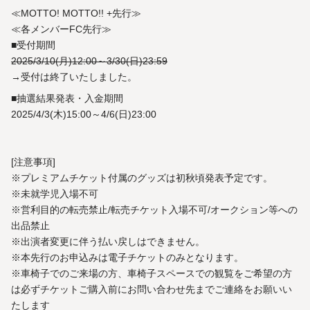
≪MOTTO! MOTTO!! +先行≫
≪各メンバーFC先行≫
■受付期間
2025/3/10(月)12:00～3/30(日)23:59
→受付は終了いたしました。
■抽選結果発表・入金期間
2025/4/3(木)15:00～4/6(日)23:00
[注意事項]
※プレミアムチケット付属のグッズは初秋頃発表予定です。
※未就学児入場不可
※営利目的の転売禁止/転売チケット入場不可/オークション等への
出品禁止
※出演者変更に伴う払い戻しはできません。
※本先行のお申込みは電子チケットのみとなります。
※車椅子でのご来場の方、車椅子スペースでの観覧をご希望の方
は必ずチケットご購入前にお問い合わせ先までご連絡をお願いい
たします