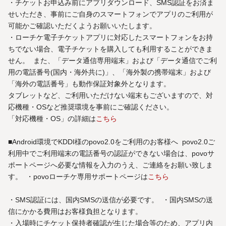
・チケットお申込み前にアプリダウンロード、SMS認証をお済ま
せいただき、事前にご自身のスマートフォンでアプリのご利用が
可能かご確認いただくようお願いいたします。
・ローチケ電子チケットアプリに対応したスマートフォンをお持
ちでない場合、電子チケットを購入しても利用することができま
せん。 また、「データ通信専用端末」および「データ通信でご利
用の電話番号(国内・海外共に)」、「海外製の携帯端末」および
「海外の電話番号」も動作保証対象外となります。
タブレットなど、ご利用いただけない端末もございますので、対
応機種・OSなど推奨環境を事前にご確認ください。
「対応機種・OS」の詳細は
こちら
■Android環境でKDDI様のpovo2.0をご利用のお客様へ povo2.0ご
利用中でご利用端末の電話番号の認証ができない場合は、povoサ
ポートページへ必要な情報を入力のうえ、ご連絡をお願い致しま
す。 ・povoローチケ専用サポートページは
こちら
・SMS認証には、国内SMSの送信が必要です。 ・国内SMSの送
信にかかる費用はお客様負担となります。
・入場時にチケット保持者確認が生じた場合等のため、アプリ内