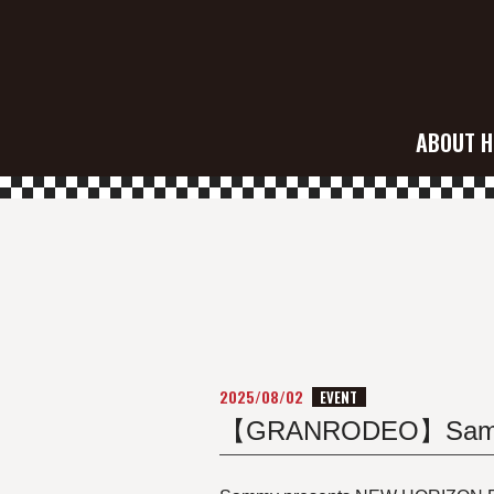
ABOUT H
2025/08/02
EVENT
【GRANRODEO】Sammy