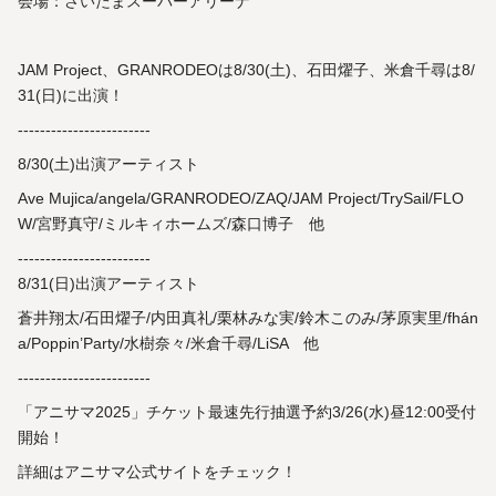
会場：さいたまスーパーアリーナ
JAM Project、GRANRODEOは8/30(土)、石田燿子、米倉千尋は8/
31(日)に出演！
------------------------
8/30(土)出演アーティスト
Ave Mujica/angela/GRANRODEO/ZAQ/JAM Project/TrySail/FLO
W/宮野真守/ミルキィホームズ/森口博子 他
------------------------
8/31(日)出演アーティスト
蒼井翔太/石田燿子/内田真礼/栗林みな実/鈴木このみ/茅原実里/fhán
a/Poppin’Party/水樹奈々/米倉千尋/LiSA 他
------------------------
「アニサマ2025」チケット最速先行抽選予約3/26(水)昼12:00受付
開始！
詳細はアニサマ公式サイトをチェック！