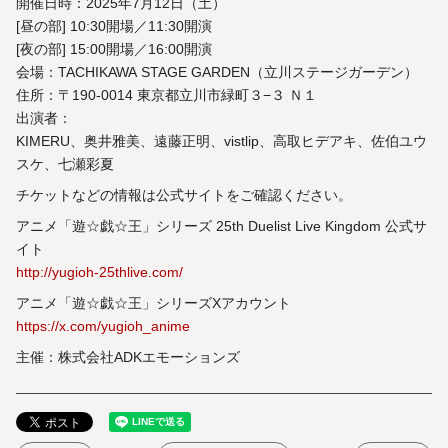
開催日時：2025年7月12日（土）
[昼の部] 10:30開場／11:30開演
[夜の部] 15:00開場／16:00開演
会場：TACHIKAWA STAGE GARDEN（立川ステージガーデン）
住所：〒190-0014 東京都立川市緑町３−３ Ｎ１
出演者：
KIMERU、奥井雅美、遠藤正明、vistlip、高取ヒデアキ、佐伯ユウ
スケ、七瀬彩夏
チケットなどの情報は公式サイトをご確認ください。
アニメ「遊☆戯☆王」シリーズ 25th Duelist Live Kingdom 公式サ
イト
http://yugioh-25thlive.com/
アニメ「遊☆戯☆王」シリーズXアカウント
https://x.com/yugioh_anime
主催：株式会社ADKエモーションズ