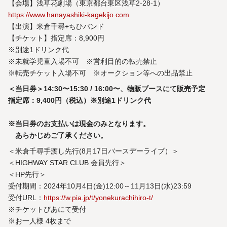
【会場】浅草花劇場（東京都台東区浅草2-28-1）
https://www.hanayashiki-kagekijo.com
【出演】米倉千尋+ちひバンド
【チケット】指定席：8,900円
※別途1ドリンク代
※未就学児童入場不可 ※営利目的の転売禁止
※転売チケット入場不可 ※オークション等への出品禁止
＜当日券＞14:30〜15:30 / 16:00〜、物販ブースにて販売予定
指定席：9,400円（税込）※別途1ドリンク代
※当日券のお支払いは現金のみとなります。
あらかじめご了承ください。
＜米倉千尋手渡し先行(8月17日バースデーライブ）＞
＜HIGHWAY STAR CLUB 会員先行＞
＜HP先行＞
受付期間：2024年10月4日(金)12:00～11月13日(水)23:59
受付URL：
https://w.pia.jp/t/yonekurachihiro-t/
※チケットぴあにて受付
※お一人様 4枚まで