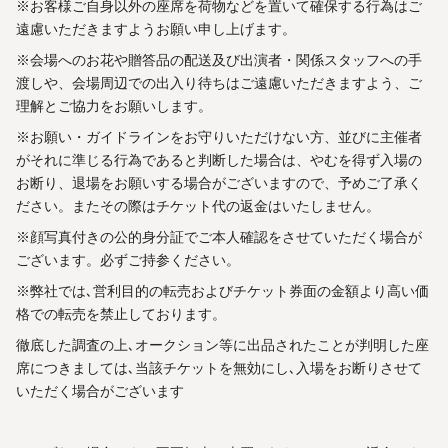
※お客様ご自身以外の座席を荷物などを置いて確保する行為はご
遠慮いただきますようお願い申し上げます。
※会場へのお花や贈答品の配送及び出演者・関係スタッフへの手
渡しや、会場周辺での出入り待ちはご遠慮いただきますよう、ご
理解とご協力をお願いします。
※お願い・ガイドラインをお守りいただけない方、並びに主催者
がそれに準じる行為であると判断した場合は、やむを得ず入場の
お断り、退場をお願いする場合がございますので、予めご了承く
ださい。またその際はチケット代の返金はいたしません。
※顔写真付きの公的身分証でご本人確認をさせていただく場合が
ございます。必ずご持参ください。
※弊社では､営利目的の転売およびチケット券面の金額より高い価
格での転売を禁止しております。
徹底した調査の上､オークション等に出品されたことが判明した座
席につきましては､当該チケットを無効にし､入場をお断りさせて
いただく場合がございます