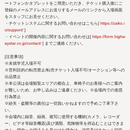
ートフォンかタブレットをご用意いただき、チケット購入後にご
登録のメールアドレスにお送りするメールのリンクから入場画面
をスタッフにお見せください。
・チケットシステムに関するお問い合わせはこちら[
https://zaiko.i
o/support/
]
・イベントの開催内容に関するお問い合わせは[
https://form.highw
aystar.co.jp/contact/
] までご連絡ください。
[注意事項]
※未就学児入場不可
※営利目的の転売禁止/転売チケット入場不可/オークション等への
出品禁止
※本公演は会場観覧エリアの都合上、車椅子のお客様へのご案内
が難しいため、お申し込みはご遠慮ください。※会場内での迷惑
行為禁止
※紛失・盗難等の責任は一切負いかねますので予めご了承下さ
い。
※会場内に録音、録画、複写に使用する機材(カメラ、レコーダ
ー、ビデオ等録音機器)及び酒類、危険物等を持込むことはできま