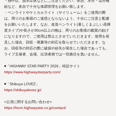
・熱中症、脱水症状などにご注意ください。休憩、水分・塩分補
給など、各自で十分な体調管理をお願い致します。
・ペンライトやケミカルライト（サイリューム）をご使用の際
は、周りのお客様のご迷惑とならないよう、十分にご注意と配慮
をお願いいたします。なお、改造ペンライト(著しくまぶしい高輝
度タイプ)や長さが30cm以上の物は、周りのお客様の鑑賞の妨げ
になりますので、ご使用は禁止とさせていただきます。使用を発
見した場合、回収・廃棄等の対応を取らせていただきます。な
お、回収等の対応の際に破損や紛失が発生した場合であっても、
ライブ主催者、会場、出演者側では一切責任を負いません。
◾️「HIGHWAY STAR PARTY 2026」特設サイト
https://www.highwaystarparty.com/
◾️「Shibuya LOVEZ」
https://shibuyalovez.jp/
<公演に関するお問い合わせ>
https://form.highwaystar.co.jp/contact/