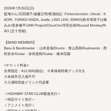
2026年7月26日(日)
藍海のん/石田燿子/遠藤正明/梶浦由記 -FictionJunction- (Vocal：K
AORI, YURIKO KAIDA, Joelle, LINO LEIA, EMIKO(鈴木瑛美子))/奏
みみ/喜多修平/JAM Project/ChouCho/寺田志保/Buzzed Monkey/N
ÄO (五十音順)
【BAND MEMBER】
Bass & Bandmaster ：山本直哉/Drums：青山英樹/Keyboards：西
村奈央/Guitar：奈良悠樹/Guitar：椿本匡賜
<チケット料金>
全席指定：¥13,800(税込) ※来場者特典グッズ付き
※未就学児入場不可
※入場時別途ドリンク代必要
＜HIGHWAY STAR CLUB最速先行＞
＜特設サイト先行＞
＜アニメイト先行＞
＜特設サイト2次先行＞