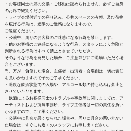
・お客様同士の席の交換・ご移動は認められません。必ずご自身
のお席で観覧ください。
・ライブ会場付近での座り込み、公共スペースの占領、及び荷物
を広げる行為は、近隣のご迷惑になりますので、
ご遠慮ください。
・公演中、周りのお客様のご迷惑になる行為を禁止します。
・他のお客様のご迷惑になるような行為、スタッフにより危険と
判断される行為はすべて禁止とさせていただき、
そのような行為を発見した場合、ご注意並びにご退場いただく場
合もございます。
尚、万が一負傷した場合、主催者・出演者・会場側は一切の責任
を負いかねますので予めご了承ください。
・過度な飲酒状態での入場や、アルコール類の持ち込みは禁止と
させていただきます。
・飲酒によるお客様同士のトラブルや事故等に関しましては、ア
ーティストおよび所属事務所、ライブ主催者は一切の責任を負い
かねますので、ご了承ください。
・公演中に具合が悪くなられた場合や、周りに具合の悪い方がい
た場合は、すぐにお近くのスタッフにお申し出ください。