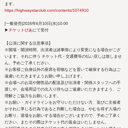
ます。
https://highwaystarclub.com/contents/1074910
[一般発売]2026年6⽉10⽇(水)10:00
▶
チケットぴあ
にて受付
【公演に関する注意事項】
※開場・開演時間、出演者は諸事情により変更になる場合がござ
います。それに伴う チケット代・交通費等の払い戻しは致しませ
ん。予めご了承ください。
※お客様ご自身以外の座席を荷物などを置いて確保する行為はご
遠慮いただきますようお願い申し上げます。
※会場へのお花や贈答品の配送及び出演者・関係スタッフへの手
渡しや、会場周辺での出入り待ちはご遠慮いただきますよう、ご
理解とご協力をお願いします。
※お願い・ガイドラインをお守りいただけない方、並びに主催者
がそれに準じる行為であると判断した場合は、やむを得ず入場の
お断り、退場をお願いする場合がございますので、予めご了承く
ださい。またその際はチケット代の返金はいたしません。