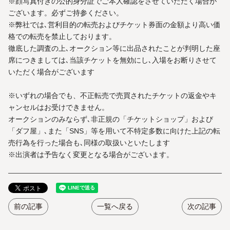
※顔写真付きの公的身分証でご本人確認をさせていただく場合が
ございます。必ずご持参ください。
※弊社では､営利目的の転売およびチケット券面の金額より高い価
格での転売を禁止しております。
徹底した調査の上､オークション等に出品されたことが判明した座
席につきましては､当該チケットを無効にし､入場をお断りさせて
いただく場合がございます
※いずれの場合でも、不正転売で売買されたチケットの返金やキ
ャンセルはお受けできません。
オークションのみならず､非正規の「チケットショップ」および
「ダフ屋」､また「SNS」等を用いて不特定多数に向けた上記の転
売行為を行った場合も､同様の取扱いといたします
※出演者は予告なく変更となる場合がございます。
前の記事
一覧へ戻る
次の記事