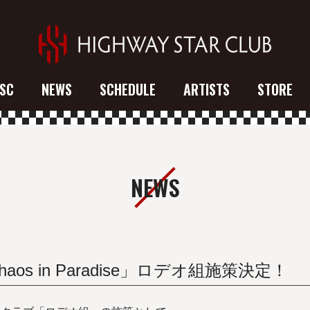
SC
NEWS
SCHEDULE
ARTISTS
STORE
NEWS
aos in Paradise」ロデオ組施策決定！