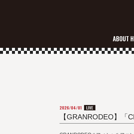
ABOUT H
2026/04/01
LIVE
【GRANRODEO】「Ch