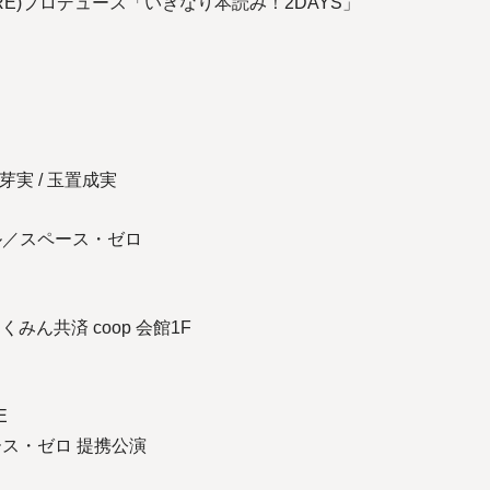
WARE)プロデュース「いきなり本読み！2DAYS」
芽実 / 玉置成実
ール／スペース・ゼロ
くみん共済 coop 会館1F
E
ース・ゼロ 提携公演