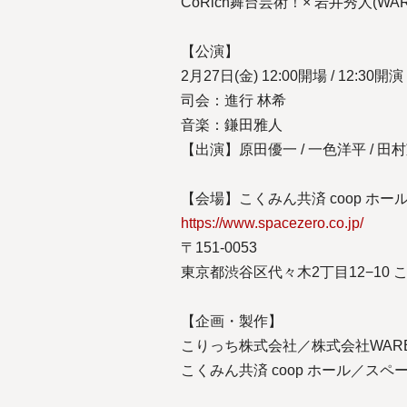
CoRich舞台芸術！× 岩井秀人(
【公演】
2月27日(金) 12:00開場 / 12:30開演
司会：進行 林希
音楽：鎌田雅人
【出演】原田優一 / 一色洋平 / 田村
【会場】こくみん共済 coop ホ
https://www.spacezero.co.jp/
〒151-0053
東京都渋谷区代々木2丁目12−10 こ
【企画・製作】
こりっち株式会社／株式会社WAR
こくみん共済 coop ホール／スペ