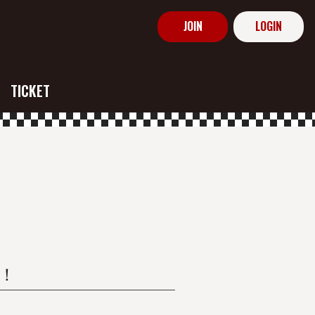
JOIN
LOGIN
TICKET
定！