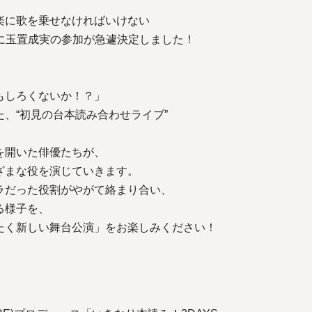
楽に歌を乗せなければいけない
al」に玉置成実の参加が急遽決定しました！
もしろくないか！？」
、“初見の台本読み合わせライブ”
を開いた俳優たちが、
ざまな役を演じていきます。
ラだった役割がやがて絡まり合い、
る様子を、
たく新しい舞台公演」をお楽しみください！