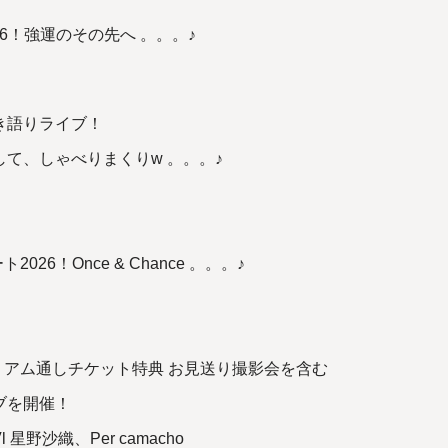
26！強運のその先へ 。。。♪
き語りライブ！
て、しゃべりまくりw 。。。♪
26！Once & Chance 。。。♪
ミアム通しチケット特典 お見送り撮影会を含む
ブを開催！
星野沙織、Per camacho