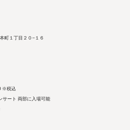
祥寺本町１丁目２０−１６
0 ※税込
ンサート 両部に入場可能
き