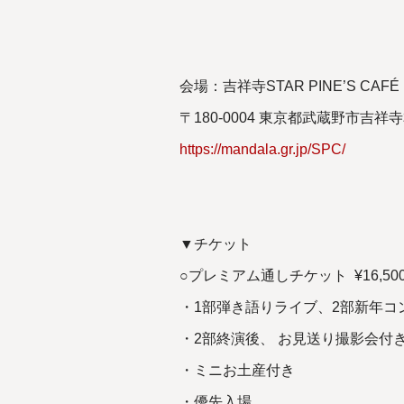
会場：吉祥寺STAR PINE’S CAFÉ
〒180-0004 東京都武蔵野市吉
https://mandala.gr.jp/SPC/
▼チケット
○プレミアム通しチケット ¥16,50
・1部弾き語りライブ、2部新年コ
・2部終演後、 お見送り撮影会付
・ミニお土産付き
・優先入場