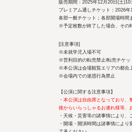
販売期間：2025年12月20日(土)10:0
プレミアム通しチケット：2026年1月
各部一般チケット；各部開場時間
※予定枚数が終了した場合、その
[注意事項]
※未就学児入場不可
※営利目的の転売禁止/転売チケッ
※本公演は会場観覧エリアの都合
※会場内での迷惑行為禁止
【公演に関する注意事項】
・本公演は自由席となっており、
後からいらっしゃるお連れ様等、
・天候・災害等の諸事情により、
・開場・開演時間は諸事情により
了承ください。