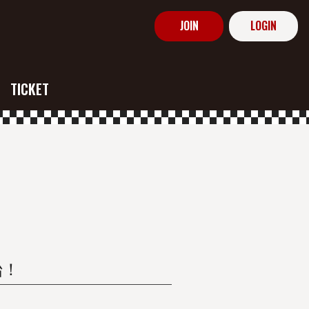
JOIN
LOGIN
TICKET
始！