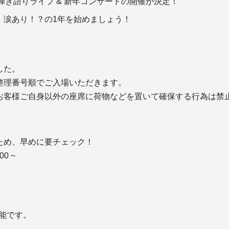
し 弾き語りライブ & 新年コンサートの開催が決定！
、涙あり！？の1年を始めましょう！
した。
整理番号順でご入場いただきます。
お客様ご自身以外の座席に荷物などを置いて確保する行為は禁
ため、早めに要チェック！
0 ~
可能です。